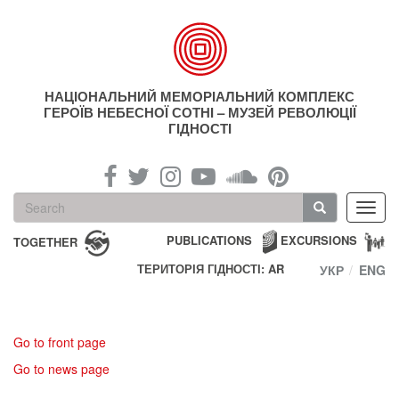
Skip
to
main
content
НАЦІОНАЛЬНИЙ МЕМОРІАЛЬНИЙ КОМПЛЕКС
ГЕРОЇВ НЕБЕСНОЇ СОТНІ – МУЗЕЙ РЕВОЛЮЦІЇ
ГІДНОСТІ
Search
Toggl
form
navig
Search
PUBLICATIONS
EXCURSIONS
TOGETHER
ТЕРИТОРІЯ ГІДНОСТІ: AR
УКР
ENG
Go to front page
Go to news page