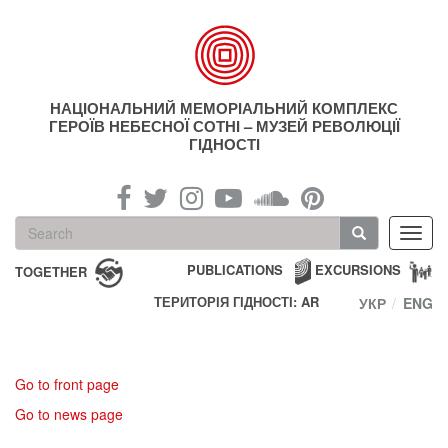
Skip
to
main
content
НАЦІОНАЛЬНИЙ МЕМОРІАЛЬНИЙ КОМПЛЕКС
ГЕРОЇВ НЕБЕСНОЇ СОТНІ – МУЗЕЙ РЕВОЛЮЦІЇ
ГІДНОСТІ
Search
Toggl
form
navig
Search
PUBLICATIONS
EXCURSIONS
TOGETHER
ТЕРИТОРІЯ ГІДНОСТІ: AR
УКР
ENG
Go to front page
Go to news page