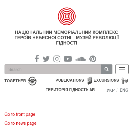
Skip
to
main
content
НАЦІОНАЛЬНИЙ МЕМОРІАЛЬНИЙ КОМПЛЕКС
ГЕРОЇВ НЕБЕСНОЇ СОТНІ – МУЗЕЙ РЕВОЛЮЦІЇ
ГІДНОСТІ
Search
Toggl
form
navig
Search
PUBLICATIONS
EXCURSIONS
TOGETHER
ТЕРИТОРІЯ ГІДНОСТІ: AR
УКР
ENG
Go to front page
Go to news page