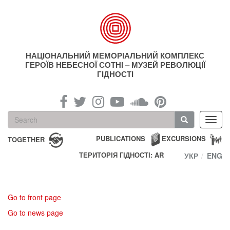
Skip
to
main
content
НАЦІОНАЛЬНИЙ МЕМОРІАЛЬНИЙ КОМПЛЕКС
ГЕРОЇВ НЕБЕСНОЇ СОТНІ – МУЗЕЙ РЕВОЛЮЦІЇ
ГІДНОСТІ
Search
Toggl
form
navig
Search
PUBLICATIONS
EXCURSIONS
TOGETHER
ТЕРИТОРІЯ ГІДНОСТІ: AR
УКР
ENG
Go to front page
Go to news page