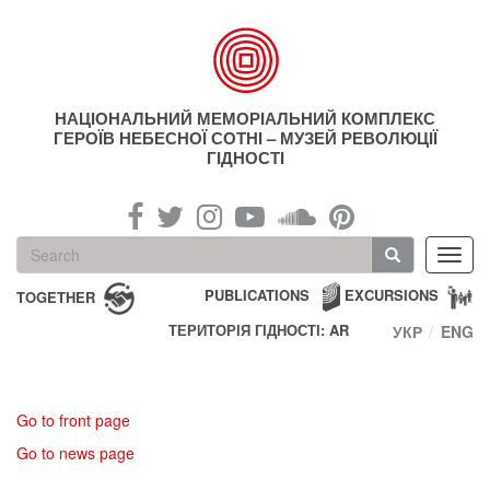
Skip
to
main
content
НАЦІОНАЛЬНИЙ МЕМОРІАЛЬНИЙ КОМПЛЕКС
ГЕРОЇВ НЕБЕСНОЇ СОТНІ – МУЗЕЙ РЕВОЛЮЦІЇ
ГІДНОСТІ
Search
Toggl
form
navig
Search
PUBLICATIONS
EXCURSIONS
TOGETHER
ТЕРИТОРІЯ ГІДНОСТІ: AR
УКР
ENG
Go to front page
Go to news page