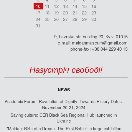
10
11
12
13
14
15
16
17
18
19
20
21
22
23
24
25
26
27
28
29
30
31
9, Lavrska str, building 20, Kyiv, 01015
e-mail:
maidanmuseum@gmail.com
phone-fax: +38 044 229 40 13
Назустріч свободі!
NEWS
Academic Forum: Revolution of Dignity: Towards History Dates:
November 20-21, 2024
Saving culture: CER Black Sea Regional Hub launched in
Ukraine
"Maidan: Birth of a Dream. The First Battle": a large exhibition