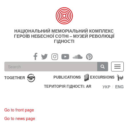
Skip
to
main
content
НАЦІОНАЛЬНИЙ МЕМОРІАЛЬНИЙ КОМПЛЕКС
ГЕРОЇВ НЕБЕСНОЇ СОТНІ – МУЗЕЙ РЕВОЛЮЦІЇ
ГІДНОСТІ
Search
Toggl
form
navig
Search
PUBLICATIONS
EXCURSIONS
TOGETHER
ТЕРИТОРІЯ ГІДНОСТІ: AR
УКР
ENG
Go to front page
Go to news page