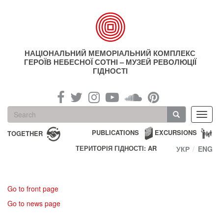
Skip
to
main
content
НАЦІОНАЛЬНИЙ МЕМОРІАЛЬНИЙ КОМПЛЕКС
ГЕРОЇВ НЕБЕСНОЇ СОТНІ – МУЗЕЙ РЕВОЛЮЦІЇ
ГІДНОСТІ
Search
Toggl
form
navig
Search
PUBLICATIONS
EXCURSIONS
TOGETHER
ТЕРИТОРІЯ ГІДНОСТІ: AR
УКР
ENG
Go to front page
Go to news page