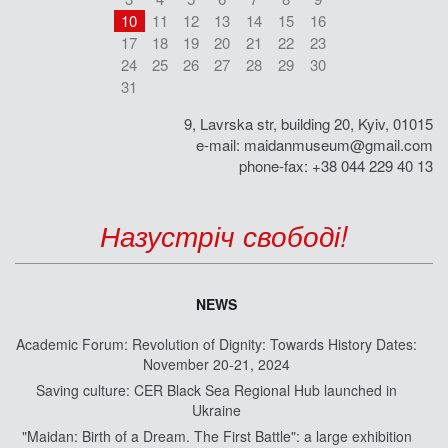
10
11
12
13
14
15
16
17
18
19
20
21
22
23
24
25
26
27
28
29
30
31
9, Lavrska str, building 20, Kyiv, 01015
e-mail:
maidanmuseum@gmail.com
phone-fax: +38 044 229 40 13
Назустріч свободі!
NEWS
Academic Forum: Revolution of Dignity: Towards History Dates:
November 20-21, 2024
Saving culture: CER Black Sea Regional Hub launched in
Ukraine
"Maidan: Birth of a Dream. The First Battle": a large exhibition