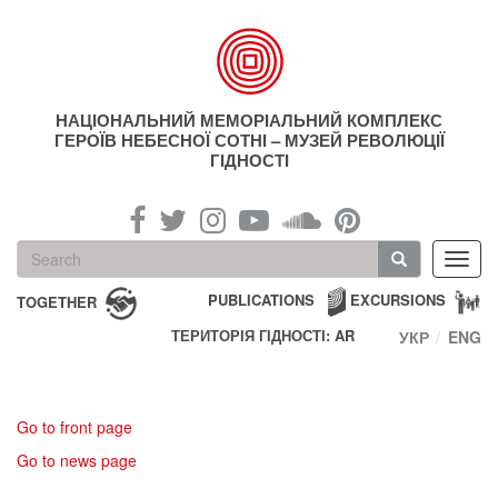
Skip
to
main
content
НАЦІОНАЛЬНИЙ МЕМОРІАЛЬНИЙ КОМПЛЕКС
ГЕРОЇВ НЕБЕСНОЇ СОТНІ – МУЗЕЙ РЕВОЛЮЦІЇ
ГІДНОСТІ
Search
Toggl
form
navig
Search
PUBLICATIONS
EXCURSIONS
TOGETHER
ТЕРИТОРІЯ ГІДНОСТІ: AR
УКР
ENG
Go to front page
Go to news page