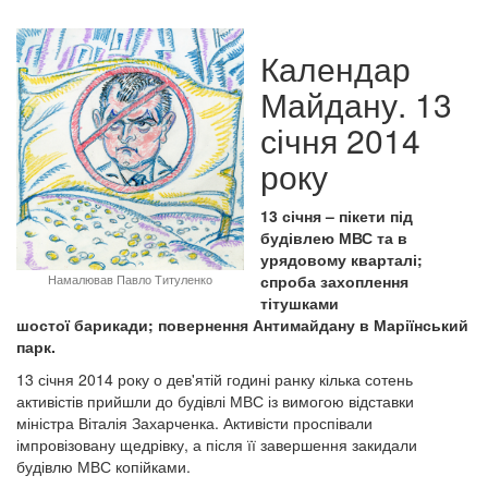
Календар
Майдану. 13
січня 2014
року
13 січня – пікети під
будівлею МВС та в
урядовому кварталі;
Намалював Павло Титуленко
спроба захоплення
тітушками
шостої барикади; повернення Антимайдану в Маріїнський
парк.
13 січня 2014 року о дев'ятій годині ранку кілька сотень
активістів прийшли до будівлі МВС із вимогою відставки
міністра Віталія Захарченка. Активісти проспівали
імпровізовану щедрівку, а після її завершення закидали
будівлю МВС копійками.