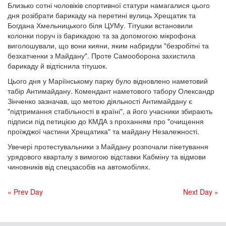
Близько сотні чоловіків спортивної статури намагалися цього
дня розібрати барикаду на перетині вулиць Хрещатик та
Богдана Хмельницького біля ЦУМу. Тітушки встановили
колонки поруч із барикадою та за допомогою мікрофона
виголошували, що вони кияни, яким набридли "безробітні та
безхатченки з Майдану". Проте Самооборона захистила
барикаду й відтіснила тітушок.
Цього дня у Маріїнському парку було відновлено наметовий
табір Антимайдану. Комендант наметового табору Олександр
Зінченко зазначав, що метою діяльності Антимайдану є
"підтримання стабільності в країні", а його учасники збирають
підписи під петицією до КМДА з проханням про "очищення
проїжджої частини Хрещатика" та майдану Незалежності.
Увечері протестувальники з Майдану розпочали пікетування
урядового кварталу з вимогою відставки Кабміну та відмови
чиновників від спецзасобів на автомобілях.
« Prev Day
Next Day »