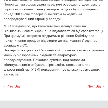
Попри це, ми сформували невеличкі осередки студентського
спротиву по вишах, і вже у вівторок за день було поширено
понад 100 тисяч флаєрів із закликом виходити на
попереджувальний страйк у середу"
МЗС повідомило, що Янукович таки планує їхати на
Вільнюський саміт, Україна не відмовляється від євроінтеграції.
При цьому міністерство підтримало рішення Кабміну про
призупинення процесу підготовки до підписання Угоди про
асоціацію з ЄС.
Ввечері біля сцени на Європейській площі активісти затримали
машину з озброєними людьми та апаратурою
прослуховування. Почалися сутички, над головами
мітингувальників вибухала піротехніка, хтось розпилив
сльозогінний газ. У ЗМІ повідомили про кількох травмованих
активістів.
« Prev Day
Next Day »