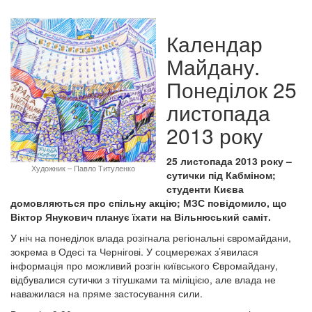
Календар
Майдану.
Понеділок 25
листопада
2013 року
25 листопада 2013 року –
Художник – Павло Титуленко
сутички під Кабміном;
студенти Києва
домовляються про спільну акцію; МЗС повідомило, що
Віктор Янукович планує їхати на Вільнюський саміт.
У ніч на понеділок влада розігнала регіональні євромайдани,
зокрема в Одесі та Чернігові. У соцмережах з’явилася
інформація про можливий розгін київського Євромайдану,
відбувалися сутички з тітушками та міліцією, але влада не
наважилася на пряме застосування сили.