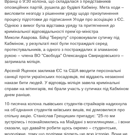
Вранці о 9:30 колона, що складалася з представників
опозиційних партій, рушила до будівлі Кабміну. Мета ходи –
висловити незгоду з рішенням уряду щодо призупинення
процесу підготовки до підписання Угоди про асоціацію з ЄС.
Однією з вимог була відставка уряду та притягнення до
кримінальної відповідальності прем’єр-міністра
Миколи Азарова. Бійці "Беркуту" спровокували сутичку під
Кабміном, у результаті якої були постраждалі серед
протестувальників, а одного з постраждалих зі зламаною
рукою – члена ВО "Свобода" Олександра Свиридовського –
затримала міліція.
Арсеній Яценюк закликав ЄС та США вводити персональні
санкції проти українських посадовців, які віддають незаконні
накази бити людей. У відповідь міліція завела кримінальні
справи на мітингарів, які брали участь у сутичках під Кабміном
днем раніше.
10-тисячна колона львівських студентів-страйкарів надихнула
на об’єднання студентів київських вишів, які домовилися про
спільну акцію. Станіслав Грещишин пригадує: "25-го ми
зустрілись і познайомились на Майдані з могилянцями... і вони
сказали, що давайте робити щось окремо – студентське,
молодіжне, тому що політики зіллють цю всю історію. Вони не