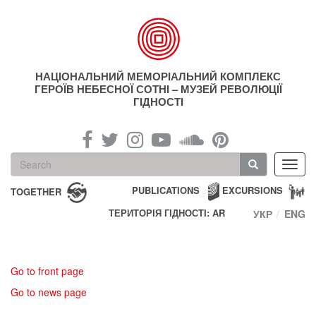
Skip
to
main
content
НАЦІОНАЛЬНИЙ МЕМОРІАЛЬНИЙ КОМПЛЕКС
ГЕРОЇВ НЕБЕСНОЇ СОТНІ – МУЗЕЙ РЕВОЛЮЦІЇ
ГІДНОСТІ
Search
Toggl
form
navig
Search
PUBLICATIONS
EXCURSIONS
TOGETHER
ТЕРИТОРІЯ ГІДНОСТІ: AR
УКР
ENG
Go to front page
Go to news page