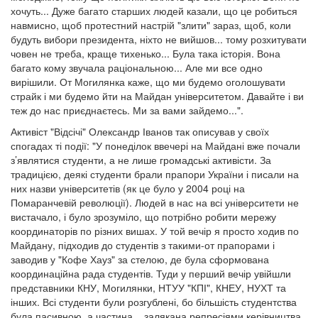
хочуть... Дуже багато старших людей казали, що це робиться
навмисно, щоб протестний настрій "злити" зараз, щоб, коли
будуть вибори президента, ніхто не вийшов... тому розхитувати
човен не треба, краще тихенько... Була така історія. Вона
багато кому звучала раціональною... Але ми все одно
вирішили. От Могилянка каже, що ми будемо оголошувати
страйк і ми будемо йти на Майдан університетом. Давайте і ви
теж до нас приєднаєтесь. Ми за вами зайдемо...".
Активіст "Відсічі" Олександр Іванов так описував у своїх
спогадах ті події: "У понеділок ввечері на Майдані вже почали
з’являтися студенти, а не лише громадські активісти. За
традицією, деякі студенти брали прапори України і писали на
них назви університетів (як це було у 2004 році на
Помаранчевій революції). Людей в нас на всі університети не
вистачало, і було зрозуміло, що потрібно робити мережу
координаторів по різних вишах. У той вечір я просто ходив по
Майдану, підходив до студентів з такими-от прапорами і
заводив у "Кофе Хауз" за стелою, де була сформована
координаційна рада студентів. Туди у перший вечір увійшли
представники КНУ, Могилянки, НТУУ "КПІ", КНЕУ, НУХТ та
інших. Всі студенти були розгублені, бо більшість студентства
була пасивною, а частина... залякана репресіями керівництва.