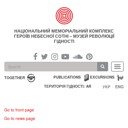
Skip
to
main
content
НАЦІОНАЛЬНИЙ МЕМОРІАЛЬНИЙ КОМПЛЕКС
ГЕРОЇВ НЕБЕСНОЇ СОТНІ – МУЗЕЙ РЕВОЛЮЦІЇ
ГІДНОСТІ
Search
Toggl
form
navig
Search
PUBLICATIONS
EXCURSIONS
TOGETHER
ТЕРИТОРІЯ ГІДНОСТІ: AR
УКР
ENG
Go to front page
Go to news page