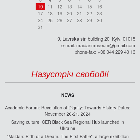
10
11
12
13
14
15
16
17
18
19
20
21
22
23
24
25
26
27
28
29
30
31
9, Lavrska str, building 20, Kyiv, 01015
e-mail:
maidanmuseum@gmail.com
phone-fax: +38 044 229 40 13
Назустріч свободі!
NEWS
Academic Forum: Revolution of Dignity: Towards History Dates:
November 20-21, 2024
Saving culture: CER Black Sea Regional Hub launched in
Ukraine
"Maidan: Birth of a Dream. The First Battle": a large exhibition