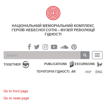
Skip
to
main
content
НАЦІОНАЛЬНИЙ МЕМОРІАЛЬНИЙ КОМПЛЕКС
ГЕРОЇВ НЕБЕСНОЇ СОТНІ – МУЗЕЙ РЕВОЛЮЦІЇ
ГІДНОСТІ
Search
Toggl
form
navig
Search
PUBLICATIONS
EXCURSIONS
TOGETHER
ТЕРИТОРІЯ ГІДНОСТІ: AR
УКР
ENG
Go to front page
Go to news page