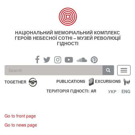
Skip
to
main
content
НАЦІОНАЛЬНИЙ МЕМОРІАЛЬНИЙ КОМПЛЕКС
ГЕРОЇВ НЕБЕСНОЇ СОТНІ – МУЗЕЙ РЕВОЛЮЦІЇ
ГІДНОСТІ
Search
Toggl
form
navig
Search
PUBLICATIONS
EXCURSIONS
TOGETHER
ТЕРИТОРІЯ ГІДНОСТІ: AR
УКР
ENG
Go to front page
Go to news page