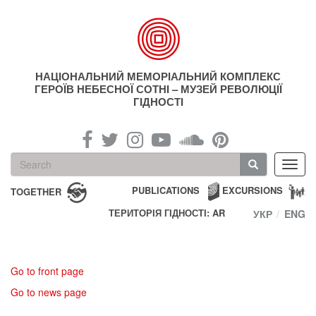
Skip
to
main
content
НАЦІОНАЛЬНИЙ МЕМОРІАЛЬНИЙ КОМПЛЕКС
ГЕРОЇВ НЕБЕСНОЇ СОТНІ – МУЗЕЙ РЕВОЛЮЦІЇ
ГІДНОСТІ
Search
Toggl
form
navig
Search
PUBLICATIONS
EXCURSIONS
TOGETHER
ТЕРИТОРІЯ ГІДНОСТІ: AR
УКР
ENG
Go to front page
Go to news page