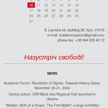
10
11
12
13
14
15
16
17
18
19
20
21
22
23
24
25
26
27
28
29
30
31
9, Lavrska str, building 20, Kyiv, 01015
e-mail:
maidanmuseum@gmail.com
phone-fax: +38 044 229 40 13
Назустріч свободі!
NEWS
Academic Forum: Revolution of Dignity: Towards History Dates:
November 20-21, 2024
Saving culture: CER Black Sea Regional Hub launched in
Ukraine
"Maidan: Birth of a Dream. The First Battle": a large exhibition