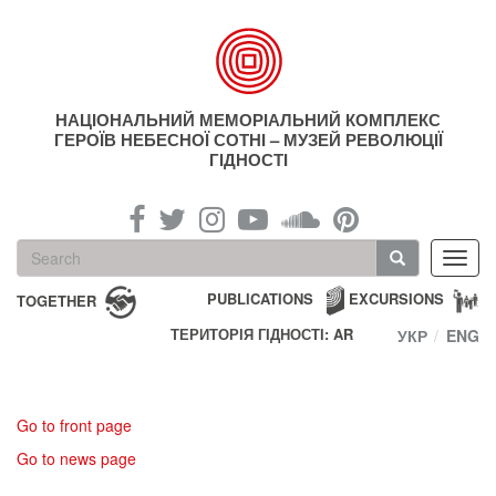
Skip
to
main
content
НАЦІОНАЛЬНИЙ МЕМОРІАЛЬНИЙ КОМПЛЕКС
ГЕРОЇВ НЕБЕСНОЇ СОТНІ – МУЗЕЙ РЕВОЛЮЦІЇ
ГІДНОСТІ
Search
Toggl
form
navig
Search
PUBLICATIONS
EXCURSIONS
TOGETHER
ТЕРИТОРІЯ ГІДНОСТІ: AR
УКР
ENG
Go to front page
Go to news page