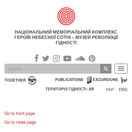
Skip
to
main
content
НАЦІОНАЛЬНИЙ МЕМОРІАЛЬНИЙ КОМПЛЕКС
ГЕРОЇВ НЕБЕСНОЇ СОТНІ – МУЗЕЙ РЕВОЛЮЦІЇ
ГІДНОСТІ
Search
Toggl
form
navig
Search
PUBLICATIONS
EXCURSIONS
TOGETHER
ТЕРИТОРІЯ ГІДНОСТІ: AR
УКР
ENG
Go to front page
Go to news page