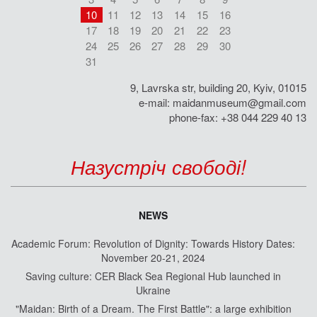
10
11
12
13
14
15
16
17
18
19
20
21
22
23
24
25
26
27
28
29
30
31
9, Lavrska str, building 20, Kyiv, 01015
e-mail:
maidanmuseum@gmail.com
phone-fax: +38 044 229 40 13
Назустріч свободі!
NEWS
Academic Forum: Revolution of Dignity: Towards History Dates:
November 20-21, 2024
Saving culture: CER Black Sea Regional Hub launched in
Ukraine
"Maidan: Birth of a Dream. The First Battle": a large exhibition