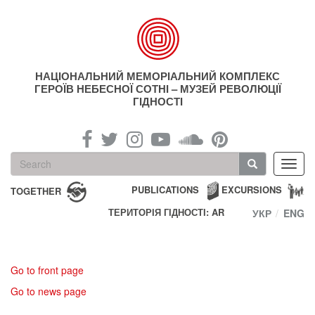
Skip
to
main
content
НАЦІОНАЛЬНИЙ МЕМОРІАЛЬНИЙ КОМПЛЕКС
ГЕРОЇВ НЕБЕСНОЇ СОТНІ – МУЗЕЙ РЕВОЛЮЦІЇ
ГІДНОСТІ
Search
Toggl
form
navig
Search
PUBLICATIONS
EXCURSIONS
TOGETHER
ТЕРИТОРІЯ ГІДНОСТІ: AR
УКР
ENG
Go to front page
Go to news page