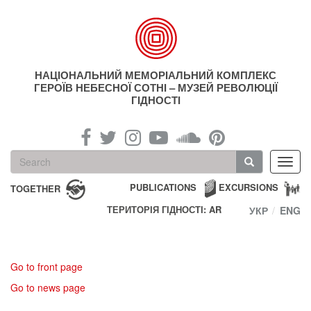
Skip
to
main
content
НАЦІОНАЛЬНИЙ МЕМОРІАЛЬНИЙ КОМПЛЕКС
ГЕРОЇВ НЕБЕСНОЇ СОТНІ – МУЗЕЙ РЕВОЛЮЦІЇ
ГІДНОСТІ
Search
Toggl
form
navig
Search
PUBLICATIONS
EXCURSIONS
TOGETHER
ТЕРИТОРІЯ ГІДНОСТІ: AR
УКР
ENG
Go to front page
Go to news page