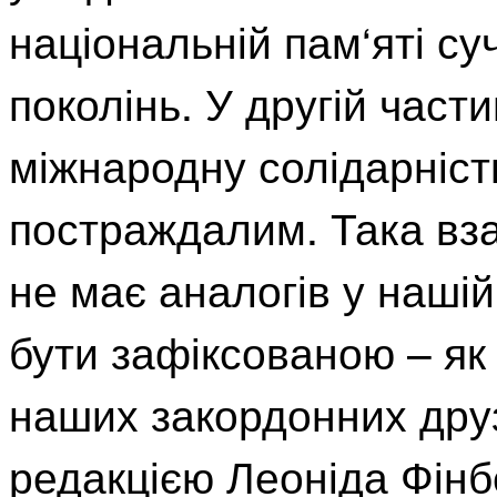
національній пам‘яті су
поколінь. У другій части
міжнародну солідарність
постраждалим. Така вза
не має аналогів у нашій 
бути зафіксованою – як
наших закордонних друз
редакцією Леоніда Фінб