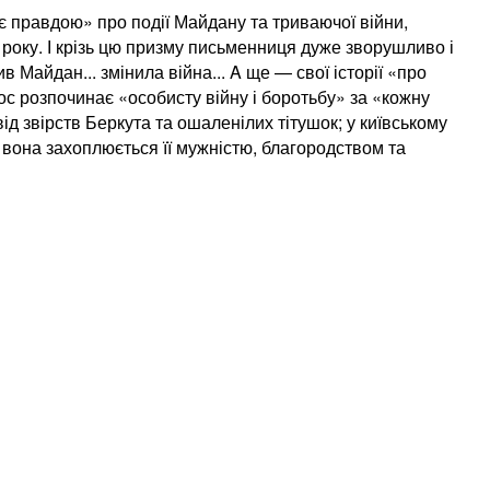
є правдою» про події Майдану та триваючої війни,
о року. І крізь цю призму письменниця дуже зворушливо і
Майдан... змінила війна... A ще — свої історії «про
ос розпочинає «особисту війну і боротьбу» за «кожну
д звірств Беркута та ошаленілих тітушок; у київському
— вона захоплюється її мужністю, благородством та