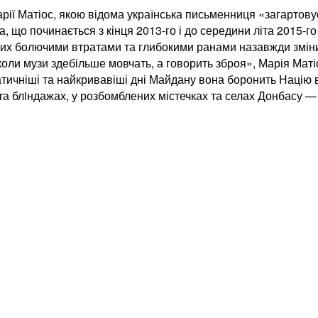
ії Матіос, якою відома українська письменниця «загартову
а, що починається з кінця 2013-го і до середини літа 2015-г
яких болючими втратами та глибокими ранами назавжди змінив 
коли музи здебільше мовчать, а говорить зброя», Марія Маті
ичніші та найкривавіші дні Майдану вона боронить Націю ві
х та блiндажах, у розбомблених містечках та селах Донбасу 