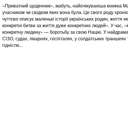
«Приватний щоденник», мабуть, найочікуваніша книжка Мар
учасником чи свідком яких вона була. Це свого роду хронік
чуттєво описує маленькі історії українських родин, життя 
конкретні битви за життя дуже конкретних людей». У час, «
конкретну людину» — боротьбу за свою Націю. У найдрамат
СІЗО, судах, лікарнях, госпіталях, у солдатських траншея
гідністю...