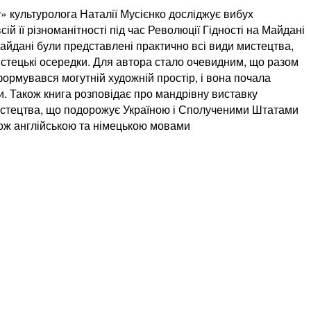
 культуролога Наталії Мусієнко досліджує вибух
сій її різноманітності під час Революції Гідності на Майдані
Майдані були представлені практично всі види мистецтва,
истецькі осередки. Для автора стало очевидним, що разом
рмувався могутній художній простір, і вона почала
и. Також книга розповідає про мандрівну виставку
тецтва, що подорожує Україною і Сполученими Штатами
ож англійською та німецькою мовами