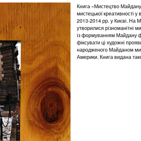
Книга «Мистецтво Майдану»
мистецької креативності у в
2013-2014 рр. у Києві. На 
утворилися різноманітні м
із формуванням Майдану фо
фіксувати ці художні прояв
народженого Майданом мис
Америки. Книга видана так