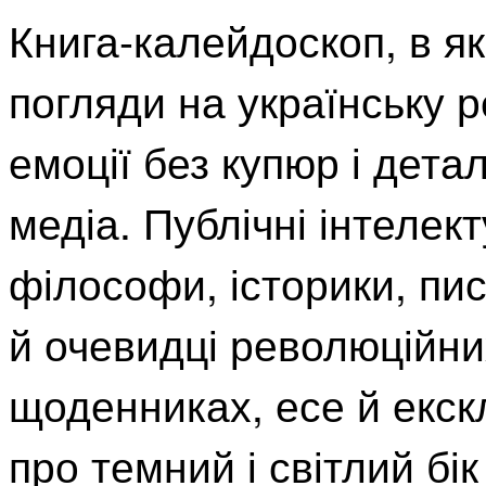
Книга-калейдоскоп, в які
погляди на українську 
емоції без купюр і дет
медіа. Публічні інтелект
філософи, історики, пи
й очевидці революційних 
щоденниках, есе й екск
про темний і світлий бі