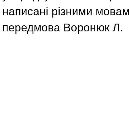
написані різними мовам
передмова Воронюк Л.