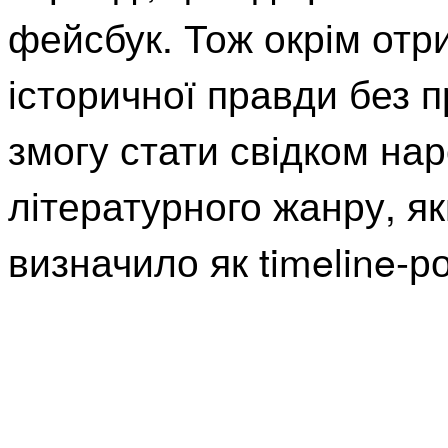
фейсбук. Тож окрім отр
історичної правди без п
змогу стати свідком на
літературного жанру, я
визначило як timeline-р