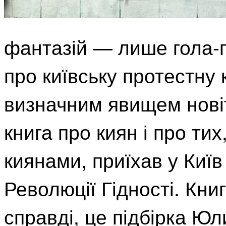
фантазій — лише гола-г
про київську протестну 
визначним явищем новітн
книга про киян і про тих
киянами, приїхав у Київ
Революції Гідності. Кни
справді, це підбірка Юл