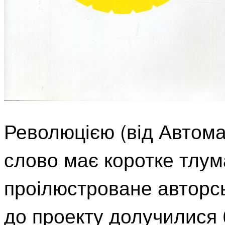
Революцією (від Автом
слово має коротке тлум
проілюстроване авторс
до проекту долучилися 