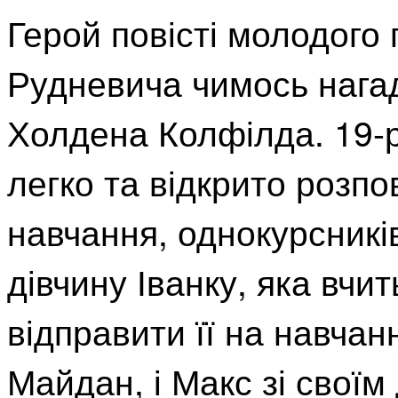
Герой повісті молодого
Рудневича чимось нагад
Холдена Колфілда. 19-р
легко та відкрито розпо
навчання, однокурсників
дівчину Іванку, яка вчит
відправити її на навчан
Майдан, і Макс зі своїм