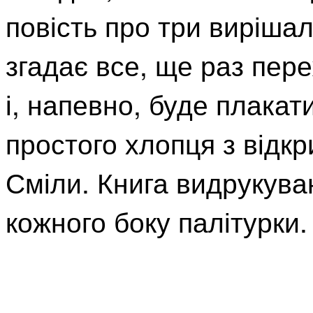
повість про три виріша
згадає все, ще раз пере
і, напевно, буде плакат
простого хлопця з відк
Сміли. Книга видрукува
кожного боку палітурки.