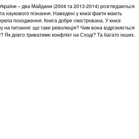
ії України – два Майдани (2004 та 2013-2014) розглядаються
 та наукового пізнання. Наведені у книзі факти мають
ерела походження. Книга добре ілюстрована. У книзі
ру на питання: що таке революція? Чим вона відрізняється
? Як довго триватиме конфлікт на Сході? Та багато інших.