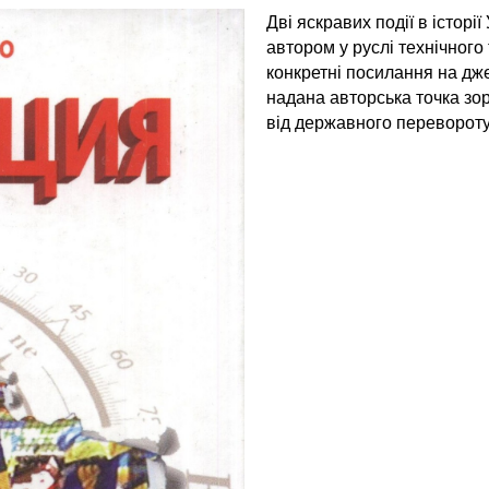
Дві яскравих події в істор
автором у руслі технічного
конкретні посилання на дж
надана авторська точка зо
від державного перевороту