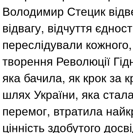
Володимир Стецик відве
відвагу, відчуття єдност
переслідували кожного,
творення Революції Гід
яка бачила, як крок за
шлях України, яка стал
перемог, втратила найк
цінність здобутого досв