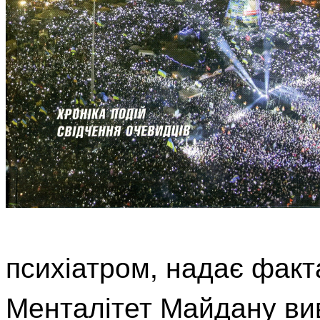
психіатром, надає факт
Менталітет Майдану вив