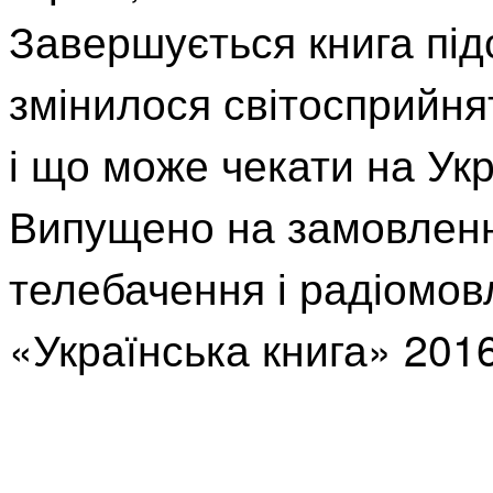
Завершується книга під
змінилося світосприйня
і що може чекати на Ук
Випущено на замовленн
телебачення і радіомов
«Українська книга» 201