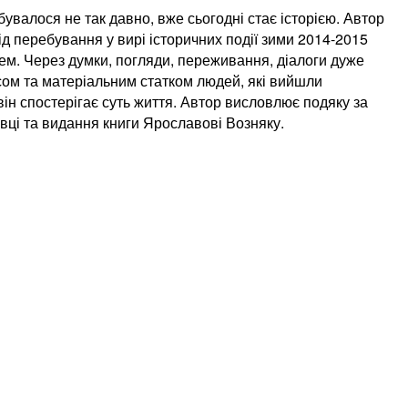
ідбувалося не так давно, вже сьогодні стає історією. Автор
д перебування у вирі історичних події зими 2014-2015
ачем. Через думки, погляди, переживання, діалоги дуже
усом та матеріальним статком людей, які вийшли
він спостерігає суть життя. Автор висловлює подяку за
вці та видання книги Ярославові Возняку.