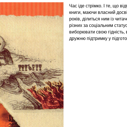
Час іде стрімко. І те, що в
книги, маючи власний досві
років, ділиться ним із чит
різних за соціальним стат
виборювати свою гідність, 
дружню підтримку у підгото