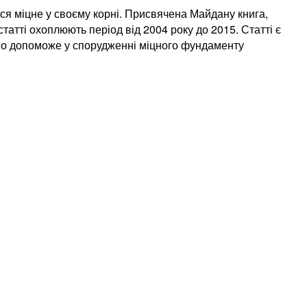
я міцне у своєму корні. Присвячена Майдану книга,
статті охоплюють період від 2004 року до 2015. Статті є
лово допоможе у спорудженні міцного фундаменту