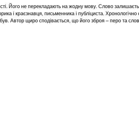
ті. Його не перекладають на жодну мову. Слово залишаєтьс
торика і краєзнавця, письменника і публіциста. Хронологічно 
н був. Автор щиро сподівається, що його зброя – перо та с