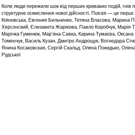
Коли люди пережили шок від перших кривавих подій, гнів 
структурне осмислення нової дійсності. Поезія — це перші 
Кіяновська, Евгения Бильченко, Тетяна Власова, Марина П
Херсонский, Єлизавета Жарікова, Павло Коробчук, Марія Т
Марічка Гуменюк, Мар’яна Савка, Карина Тумаєва, Оксана
Томенчук, Василь Кузан, Дмитро Андрощук, Вогнедара Січ
Янина Косаковская, Сергій Скальд, Олена Покидько, Олена
Рудської