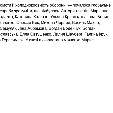
помсти й холоднокровність оборони, — почалося глобальне
спроби зрозуміти, що відбулось. Автори текстів: Маріанна
адалко, Катерина Калитко, Ульяна Кривохатьасова, Борис
каченко, Олексій Бик, Микола Чорний, Василь Махно,
 Самуляк, Ліна Абрамова, Богдан Боденчук, Богдан
еславська, Елла Євтушенко, Лилия Шауберг, Галина Крук,
 Герасим’юк. У книзі використано малюнки Марисі