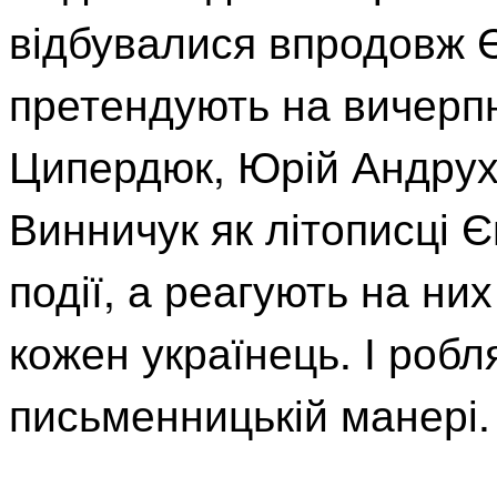
відбувалися впродовж Є
претендують на вичерпн
Ципердюк, Юрій Андрух
Винничук як літописці 
події, а реагують на них
кожен українець. І робл
письменницькій манері.