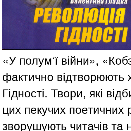
«У полум‘ї війни», «Коб
фактично відтворюють х
Гідності. Твори, які ві
цих пекучих поетичних ря
зворушують читачів та 