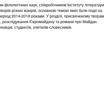
м філологічних наук, співробітником Інституту літератури
ворів різних жанрів, основною темою яких були події на
у період 2014-2018 роками. У розділі, присвяченому творам
у, розслідування Євромайдану та романи про Майдан.
овців, студентів, учителів-словесників.