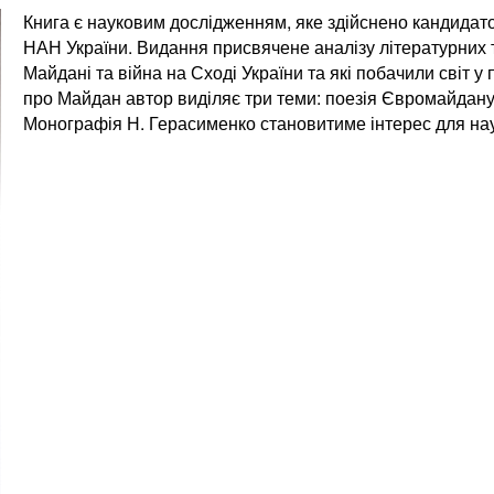
Книга є науковим дослідженням, яке здійснено кандидато
НАН України. Видання присвячене аналізу літературних т
Майдані та війна на Сході України та які побачили світ 
про Майдан автор виділяє три теми: поезія Євромайдан
Монографія Н. Герасименко становитиме інтерес для наук