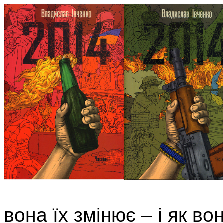
вона їх змінює – і як во