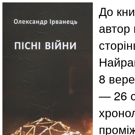
До кни
автор 
сторін
Найра
8 вере
— 26 с
хроно
проміж