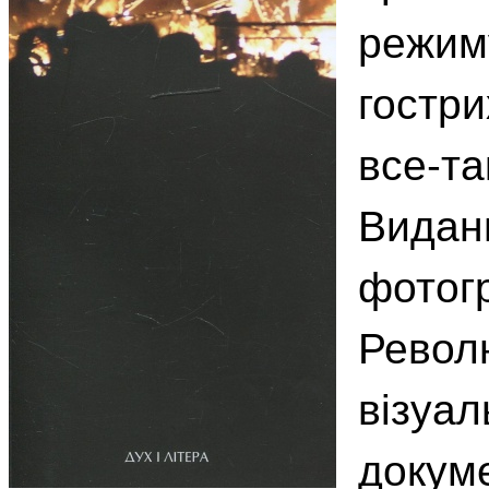
режиму
гостри
все-та
Видан
фотогр
Револю
візуал
докуме