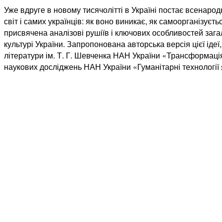
Уже вдруге в новому тисячолітті в Україні постає всенар
світ і самих українців: як воно виникає, як самоорганізує
присвячена аналізові рушіїв і ключових особливостей загаль
культурі України. Запропонована авторська версія цієї ідеї
літератури ім. Т. Г. Шевченка НАН України «Трансформаці
наукових досліджень НАН України «Гуманітарні технології 