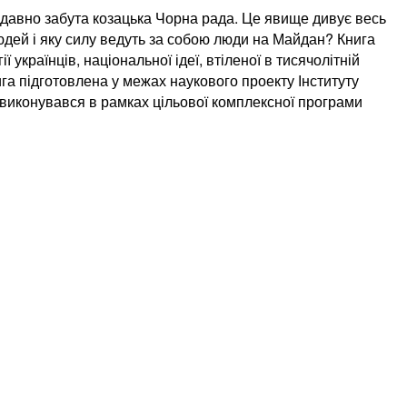
 давно забута козацька Чорна рада. Це явище дивує весь
 людей і яку силу ведуть за собою люди на Майдан? Книга
українців, національної ідеї, втіленої в тисячолітній
нига підготовлена у межах наукового проекту Інституту
 виконувався в рамках цільової комплексної програми