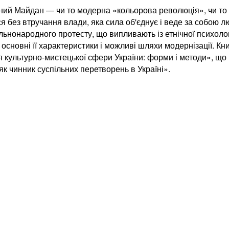
одний Майдан — чи то модерна «кольорова революція», чи то
ться без втручання влади, яка сила об'єднує і веде за собою
нонародного протесту, що випливають із етнічної психології 
, основні її характеристики і можливі шляхи модернізації. К
я культурно-мистецької сфери України: форми і методи», що
як чинник суспільних перетворень в Україні».