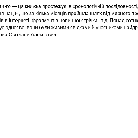
4-го — ця книжка простежує, в хронологічній послідовності, 
я нації», що за кілька місяців пройшла шлях від мирного пр
в інтернеті, фрагментів новинної стрічки і т.д. Понад сотню
нує одне: всі вони були живими свідками й учасниками найдра
ова Світлани Алексієвич