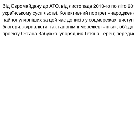
Від Євромайдану до АТО, від листопада 2013-го по літо 201
українському суспільстві. Колективний портрет «народженн
найпопулярніших за цей час дописів у соцмережах, виступів 
блогери, журналісти, так і анонімні мережеві «ніки», об'єд
проекту Оксана Забужко, упорядник Тетяна Терен; передм