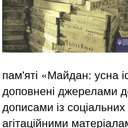
пам'яті «Майдан: усна і
доповнені джерелами д
дописами із соціальних
агітаційними матеріала