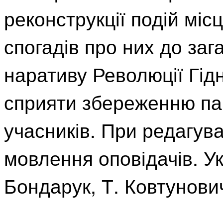
реконструкції подій мі
спогадів про них до за
наративу Революції Гід
сприяти збереженню пам
учасників. При редагув
мовлення оповідачів. Ук
Бондарук, Т. Ковтунович