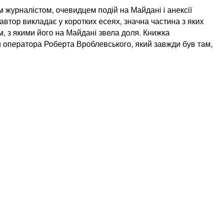
 журналістом, очевидцем подій на Майдані і анексії
автор викладає у коротких есеях, значна частина з яких
 з якими його на Майдані звела доля. Книжка
оператора Роберта Вроблевського, який завжди був там,