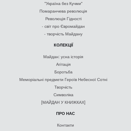
"Україна без Кучми"
Помаранчева революція
Революція Гідності
- світ про Євромайдан
- творчість Майдану
КОЛЕКЦІЇ
Майдан: усна історія
Агітація
Боротьба
Меморіальні предмети Героїв Небесної Сотні
Творчість
Символіка
[МАЙДАН У КНИЖКАХ]
ПРО НАС
Контакти