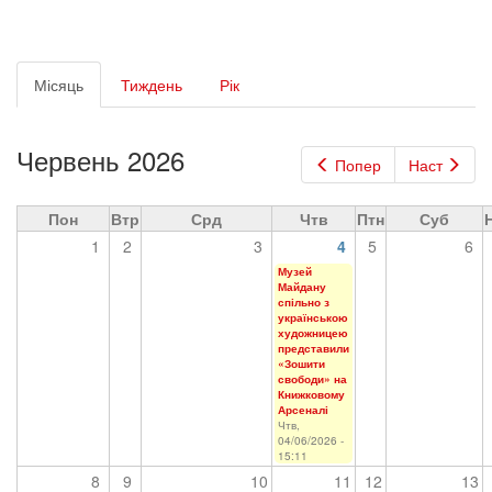
Первинні
Місяць
(активна
Тиждень
Рік
вкладки
вкладка)
Червень 2026
Попер
Наст
Пон
Втр
Срд
Чтв
Птн
Суб
1
2
3
4
5
6
Музей
Майдану
спільно з
українською
художницею
представили
«Зошити
свободи» на
Книжковому
Арсеналі
Чтв,
04/06/2026 -
15:11
8
9
10
11
12
13