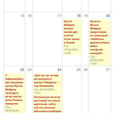
15
16
17
18
19
20
Музей
Проєкти
Майдану
Музею
вперше
Майдану
провів для
представили
освітян
на симпозіумі
літню школу
«Найбільш
у Львові
документована
Чтв,
війна:
18/06/2026 -
поліфонія
13:08
оповідей»
Суб,
20/06/2026 -
13:56
22
23
24
25
26
27
У
«Для нас це нагода
Інформаційно-
актуалізувати
виставковому
цінності Майдану» -
центрі Музею
Ігор Пошивайло
Майдану
Срд, 24/06/2026 -
проведуть
13:45
вечір пам’яті
Оголошення початку
воїна Романа
реєстрації на участь
Орищенка
щорічному забігу
Пон,
пам’яті полеглих
22/06/2026 -
військовослужбовців