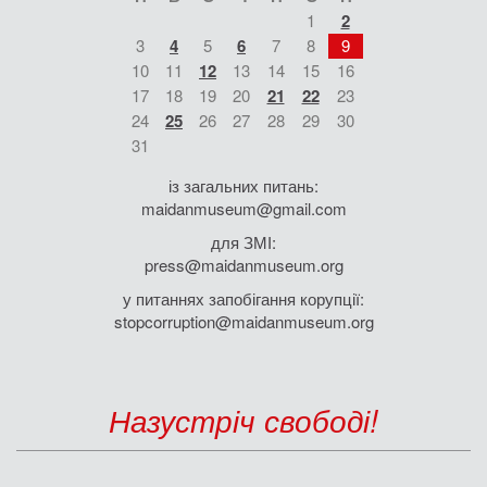
1
2
3
4
5
6
7
8
9
10
11
12
13
14
15
16
17
18
19
20
21
22
23
24
25
26
27
28
29
30
31
із загальних питань:
maidanmuseum@gmail.com
для ЗМІ:
press@maidanmuseum.org
у питаннях запобігання корупції:
stopcorruption@maidanmuseum.org
Назустріч свободі!