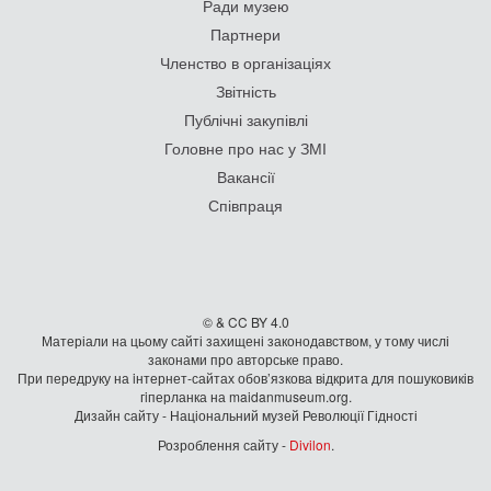
Ради музею
Партнери
Членство в організаціях
Звітність
Публічні закупівлі
Головне про нас у ЗМІ
Вакансії
Співпраця
© & CC BY 4.0
Матеріали на цьому сайті захищені законодавством, у тому числі
законами про авторське право.
При передруку на iнтернет-сайтах обов’язкова відкрита для пошуковиків
гiперланка на maidanmuseum.org.
Дизайн сайту - Національний музей Революції Гідності
Розроблення сайту -
Divilon
.