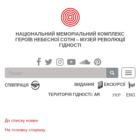
Перейти
до
основного
матеріалу
НАЦІОНАЛЬНИЙ МЕМОРІАЛЬНИЙ КОМПЛЕКС
ГЕРОЇВ НЕБЕСНОЇ СОТНІ – МУЗЕЙ РЕВОЛЮЦІЇ
ГІДНОСТІ
Пошукова
Toggl
форма
navig
Пошук
ВИДАННЯ
ЕКСКУРСІЇ
СПІВПРАЦЯ
ТЕРИТОРІЯ ГІДНОСТІ: AR
УКР
ENG
До списку новин
На головну сторінку