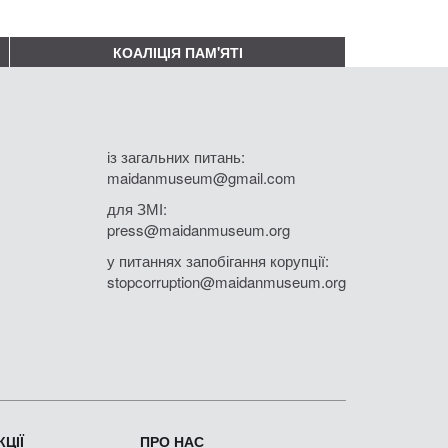
КОАЛІЦІЯ ПАМ'ЯТІ
із загальних питань:
maidanmuseum@gmail.com
для ЗМІ:
press@maidanmuseum.org
у питаннях запобігання корупції:
stopcorruption@maidanmuseum.org
ЦІЇ
ПРО НАС