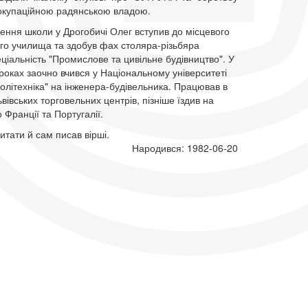
з окупаційною радянською владою.
чення школи у Дрогобичі Олег вступив до місцевого
го училища та здобув фах столяра-різьбяра
еціальність "Промислове та цивільне будівництво". У
оках заочно вчився у Національному університеті
політехніка" на інженера-будівельника. Працював в
ьвівських торговельних центрів, пізніше їздив на
о Франції та Португалії.
тати й сам писав вірші.
Народився: 1982-06-20