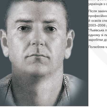
українців 
Після закін
професійно
й освоїв сп
2003–2006 р
"Львівська 
одному зі л
заробітки д
Полюбляв чи