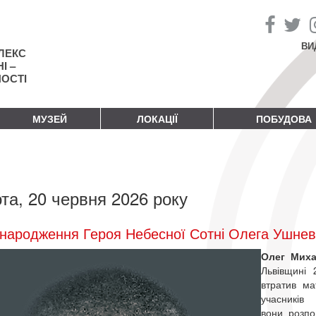
ВИ
ЛЕКС
І –
НОСТІ
МУЗЕЙ
ЛОКАЦІЇ
ПОБУДОВА
та, 20 червня 2026 року
народження Героя Небесної Сотні Олега Ушне
Олег Мих
Львівщині 
втратив ма
учасникі
вони розпо