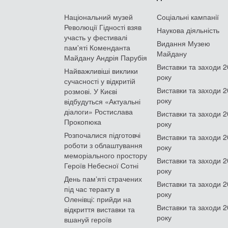
Національний музей
Соціальні кампанії
Революції Гідності взяв
Наукова діяльність
участь у фестивалі
Видання Музею
пам'яті Коменданта
Майдану
Майдану Андрія Парубія
Виставки та заходи 
Найважливіші виклики
року
сучасності у відкритій
Виставки та заходи 
розмові. У Києві
року
відбудуться «Актуальні
діалоги» Ростислава
Виставки та заходи 
Прокопюка
року
Розпочалися підготовчі
Виставки та заходи 
роботи з облаштування
року
меморіального простору
Виставки та заходи 
Героїв Небесної Сотні
року
День памʼяті страчених
Виставки та заходи 
під час теракту в
року
Оленівці: прийди на
Виставки та заходи 
відкриття виставки та
року
вшануй героїв