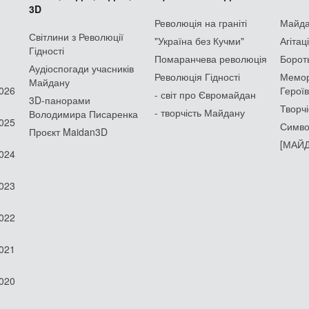
3D
Революція на граніті
Майдан
Світлини з Революції
"Україна без Кучми"
Агітац
Гідності
Помаранчева революція
Борот
Аудіоспогади учасників
Революція Гідності
Мемор
Майдану
2026
Героїв
- світ про Євромайдан
3D-панорами
Творчі
- творчість Майдану
Володимира Писаренка
2025
Симво
Проєкт Maidan3D
[МАЙД
2024
2023
2022
2021
2020