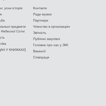
: усна історія
Контакти
ія
Ради музею
ьба
Партнери
іальні предмети
Членство в організаціях
 Небесної Сотні
Звітність
сть
Публічні закупівлі
ліка
Головне про нас у ЗМІ
АН У КНИЖКАХ]
Вакансії
Співпраця