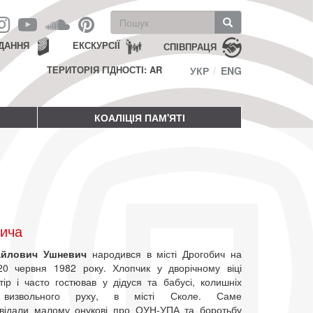
Пошукова
форма
Пошук
ДАННЯ
ЕКСКУРСІЇ
СПІВПРАЦЯ
ТЕРИТОРІЯ ГІДНОСТІ: AR
УКР
ENG
КОАЛІЦІЯ ПАМ'ЯТІ
вича
айлович Ушневич
народився в місті Дрогобич на
20 червня 1982 року. Хлопчик у дворічному віці
тір і часто гостював у дідуся та бабусі, колишніх
в визвольного руху, в місті Сколе. Саме
відали малому онукові про ОУН-УПА та боротьбу