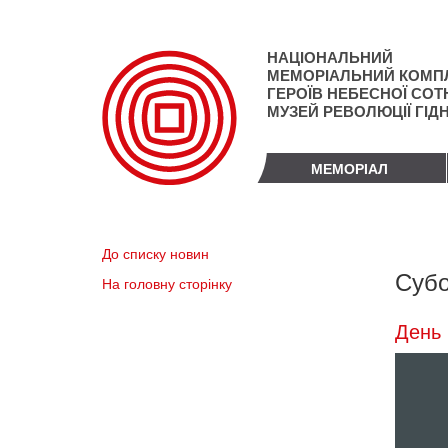
Перейти
до
основного
НАЦІОНАЛЬНИЙ
матеріалу
МЕМОРІАЛЬНИЙ КОМП
ГЕРОЇВ НЕБЕСНОЇ СОТН
МУЗЕЙ РЕВОЛЮЦІЇ ГІД
МЕМОРІАЛ
До списку новин
Субо
На головну сторінку
День 