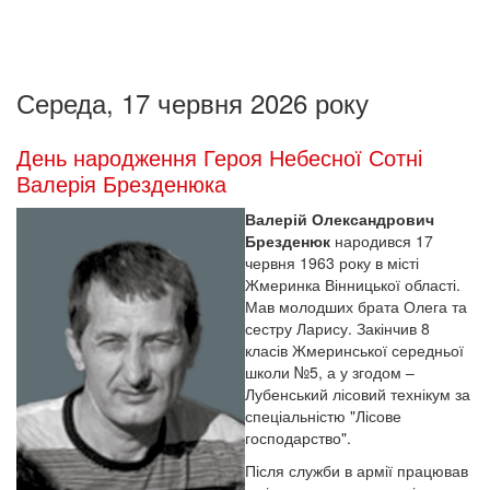
Середа, 17 червня 2026 року
День народження Героя Небесної Сотні
Валерія Брезденюка
Валерій Олександрович
Брезденюк
народився 17
червня 1963 року в місті
Жмеринка Вінницької області.
Мав молодших брата Олега та
сестру Ларису. Закінчив 8
класів Жмеринської середньої
школи №5, а у згодом –
Лубенський лісовий технікум за
спеціальністю "Лісове
господарство".
Після служби в армії працював