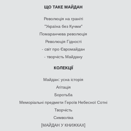
ЩО ТАКЕ МАЙДАН
Революція на граніті
"Україна без Кучми"
Помаранчева революція
Революція Гідності
- світ про Євромайдан
- творчість Майдану
КОЛЕКЦІЇ
Майдан: усна історія
Агітація
Боротьба
Меморіальні предмети Героїв Небесної Сотні
Творчість
Символіка
[МАЙДАН У КНИЖКАХ]