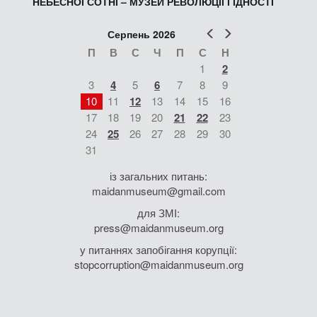
НЕБЕСНОЇ СОТНІ – МУЗЕЙ РЕВОЛЮЦІЇ ГІДНОСТІ
Попер
Наст
Серпень 2026
П
В
С
Ч
П
С
Н
1
2
3
4
5
6
7
8
9
10
11
12
13
14
15
16
17
18
19
20
21
22
23
24
25
26
27
28
29
30
31
із загальних питань:
maidanmuseum@gmail.com
для ЗМІ:
press@maidanmuseum.org
у питаннях запобігання корупції:
stopcorruption@maidanmuseum.org