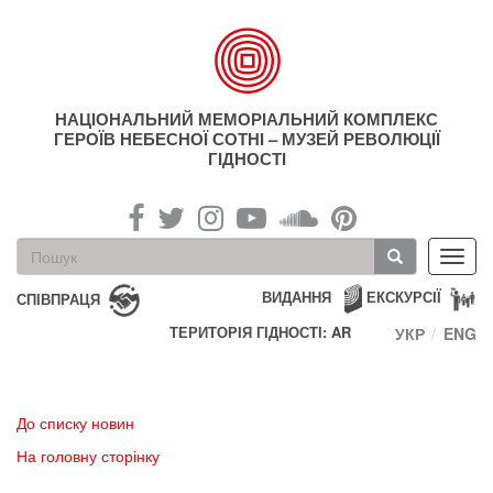
Перейти
до
основного
матеріалу
НАЦІОНАЛЬНИЙ МЕМОРІАЛЬНИЙ КОМПЛЕКС
ГЕРОЇВ НЕБЕСНОЇ СОТНІ – МУЗЕЙ РЕВОЛЮЦІЇ
ГІДНОСТІ
Пошукова
Toggl
форма
navig
Пошук
ВИДАННЯ
ЕКСКУРСІЇ
СПІВПРАЦЯ
ТЕРИТОРІЯ ГІДНОСТІ: AR
УКР
ENG
До списку новин
На головну сторінку