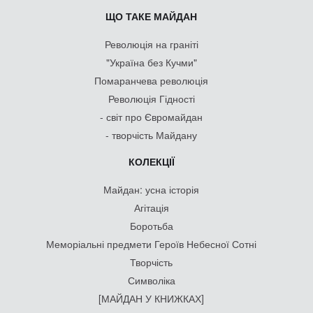
ЩО ТАКЕ МАЙДАН
Революція на граніті
"Україна без Кучми"
Помаранчева революція
Революція Гідності
- світ про Євромайдан
- творчість Майдану
КОЛЕКЦІЇ
Майдан: усна історія
Агітація
Боротьба
Меморіальні предмети Героїв Небесної Сотні
Творчість
Символіка
[МАЙДАН У КНИЖКАХ]