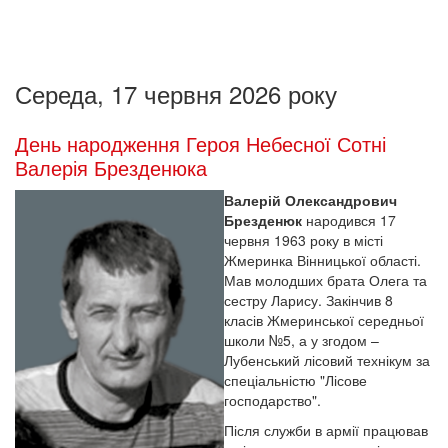
Середа, 17 червня 2026 року
День народження Героя Небесної Сотні
Валерія Брезденюка
Валерій Олександрович
Брезденюк
народився 17
червня 1963 року в місті
Жмеринка Вінницької області.
Мав молодших брата Олега та
сестру Ларису. Закінчив 8
класів Жмеринської середньої
школи №5, а у згодом –
Лубенський лісовий технікум за
спеціальністю "Лісове
господарство".
Після служби в армії працював