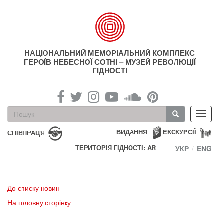
Перейти
до
основного
матеріалу
НАЦІОНАЛЬНИЙ МЕМОРІАЛЬНИЙ КОМПЛЕКС
ГЕРОЇВ НЕБЕСНОЇ СОТНІ – МУЗЕЙ РЕВОЛЮЦІЇ
ГІДНОСТІ
Пошукова
Toggl
форма
navig
Пошук
ВИДАННЯ
ЕКСКУРСІЇ
СПІВПРАЦЯ
ТЕРИТОРІЯ ГІДНОСТІ: AR
УКР
ENG
До списку новин
На головну сторінку