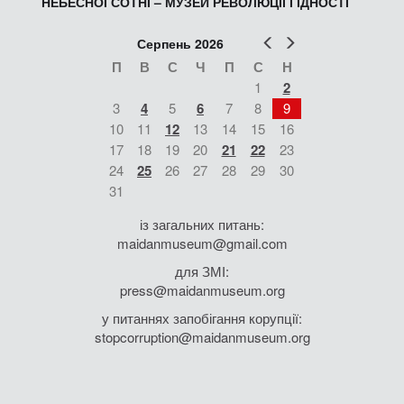
НЕБЕСНОЇ СОТНІ – МУЗЕЙ РЕВОЛЮЦІЇ ГІДНОСТІ
Попер
Наст
Серпень 2026
П
В
С
Ч
П
С
Н
1
2
3
4
5
6
7
8
9
10
11
12
13
14
15
16
17
18
19
20
21
22
23
24
25
26
27
28
29
30
31
із загальних питань:
maidanmuseum@gmail.com
для ЗМІ:
press@maidanmuseum.org
у питаннях запобігання корупції:
stopcorruption@maidanmuseum.org