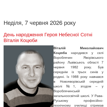
Неділя, 7 червня 2026 року
День народження Героя Небесної Сотні
Віталія Коцюби
Віталій Миколайович
Коцюба
народився у селі
Вороблячин Яворівського
району Львівсьеоъ області 7
червня 1982 року. Був
середнім із трьох синів у
родині. Із 1988 року навчався
в Новояворівській середній
школі №1, згодом – у
Вороблячинській
загальноосвітній школі. У Рава-
Руському професійно-
технічному училищі отримав