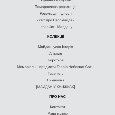
Помаранчева революція
Революція Гідності
- світ про Євромайдан
- творчість Майдану
КОЛЕКЦІЇ
Майдан: усна історія
Агітація
Боротьба
Меморіальні предмети Героїв Небесної Сотні
Творчість
Символіка
[МАЙДАН У КНИЖКАХ]
ПРО НАС
Контакти
Ради музею