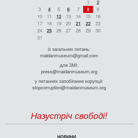
1
2
3
4
5
6
7
8
9
10
11
12
13
14
15
16
17
18
19
20
21
22
23
24
25
26
27
28
29
30
31
із загальних питань:
maidanmuseum@gmail.com
для ЗМІ:
press@maidanmuseum.org
у питаннях запобігання корупції:
stopcorruption@maidanmuseum.org
Назустріч свободі!
НОВИНИ