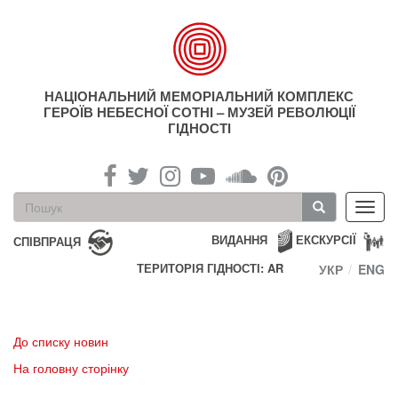
Перейти
до
основного
матеріалу
НАЦІОНАЛЬНИЙ МЕМОРІАЛЬНИЙ КОМПЛЕКС
ГЕРОЇВ НЕБЕСНОЇ СОТНІ – МУЗЕЙ РЕВОЛЮЦІЇ
ГІДНОСТІ
Пошукова
Toggl
форма
navig
Пошук
ВИДАННЯ
ЕКСКУРСІЇ
СПІВПРАЦЯ
ТЕРИТОРІЯ ГІДНОСТІ: AR
УКР
ENG
До списку новин
На головну сторінку