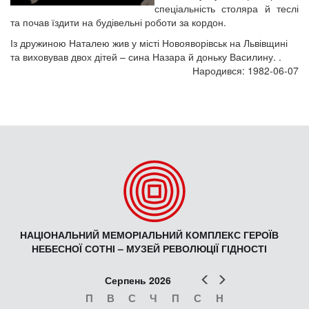
спеціальність столяра й теслі
та почав їздити на будівельні роботи за кордон.
Із дружиною Наталею жив у місті Новояворівськ на Львівщині
та виховував двох дітей – сина Назара й доньку Василину. .
Народився: 1982-06-07
НАЦІОНАЛЬНИЙ МЕМОРІАЛЬНИЙ КОМПЛЕКС ГЕРОЇВ
НЕБЕСНОЇ СОТНІ – МУЗЕЙ РЕВОЛЮЦІЇ ГІДНОСТІ
Попер
Наст
Серпень 2026
П
В
С
Ч
П
С
Н