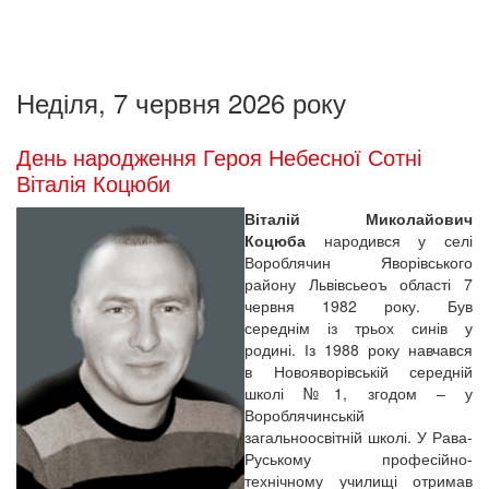
Неділя, 7 червня 2026 року
День народження Героя Небесної Сотні
Віталія Коцюби
Віталій Миколайович
Коцюба
народився у селі
Вороблячин Яворівського
району Львівсьеоъ області 7
червня 1982 року. Був
середнім із трьох синів у
родині. Із 1988 року навчався
в Новояворівській середній
школі №1, згодом – у
Вороблячинській
загальноосвітній школі. У Рава-
Руському професійно-
технічному училищі отримав