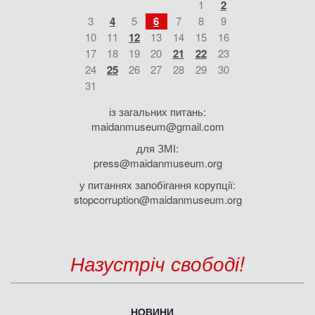
1
2
3
4
5
6
7
8
9
10
11
12
13
14
15
16
17
18
19
20
21
22
23
24
25
26
27
28
29
30
31
із загальних питань:
maidanmuseum@gmail.com
для ЗМІ:
press@maidanmuseum.org
у питаннях запобігання корупції:
stopcorruption@maidanmuseum.org
Назустріч свободі!
НОВИНИ