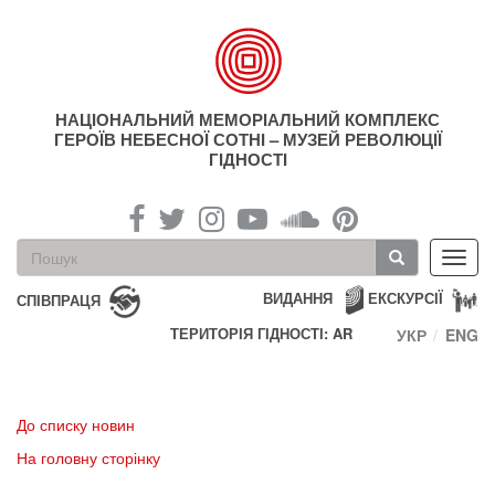
Перейти
до
основного
матеріалу
НАЦІОНАЛЬНИЙ МЕМОРІАЛЬНИЙ КОМПЛЕКС
ГЕРОЇВ НЕБЕСНОЇ СОТНІ – МУЗЕЙ РЕВОЛЮЦІЇ
ГІДНОСТІ
Пошукова
Toggl
форма
navig
Пошук
ВИДАННЯ
ЕКСКУРСІЇ
СПІВПРАЦЯ
ТЕРИТОРІЯ ГІДНОСТІ: AR
УКР
ENG
До списку новин
На головну сторінку