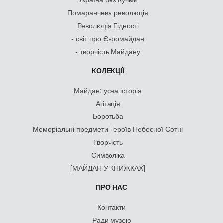
Помаранчева революція
Революція Гідності
- світ про Євромайдан
- творчість Майдану
КОЛЕКЦІЇ
Майдан: усна історія
Агітація
Боротьба
Меморіальні предмети Героїв Небесної Сотні
Творчість
Символіка
[МАЙДАН У КНИЖКАХ]
ПРО НАС
Контакти
Ради музею