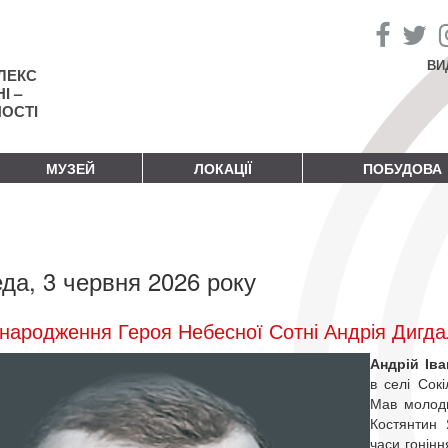
ВИ
ЛЕКС
І –
НОСТІ
МУЗЕЙ
ЛОКАЦІЇ
ПОБУДОВА
да, 3 червня 2026 року
народження Героя Небесної Сотні Андрія Дигд
Андрій Ів
в селі Сокі
Мав молодш
Костянтин 
часи гонінн