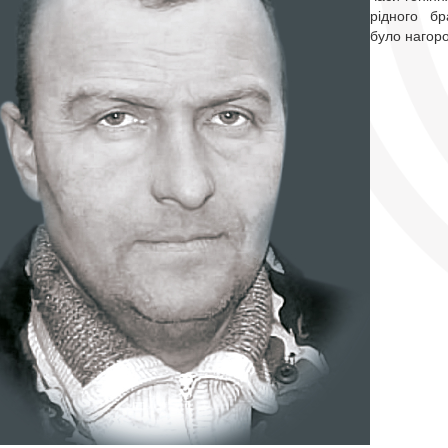
рідного бр
було нагор