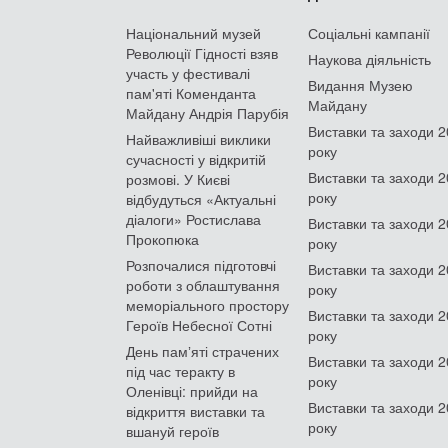
Національний музей
Соціальні кампанії
Революції Гідності взяв
Наукова діяльність
участь у фестивалі
Видання Музею
пам'яті Коменданта
Майдану
Майдану Андрія Парубія
Виставки та заходи 
Найважливіші виклики
року
сучасності у відкритій
Виставки та заходи 
розмові. У Києві
року
відбудуться «Актуальні
діалоги» Ростислава
Виставки та заходи 
Прокопюка
року
Розпочалися підготовчі
Виставки та заходи 
роботи з облаштування
року
меморіального простору
Виставки та заходи 
Героїв Небесної Сотні
року
День памʼяті страчених
Виставки та заходи 
під час теракту в
року
Оленівці: прийди на
Виставки та заходи 
відкриття виставки та
року
вшануй героїв