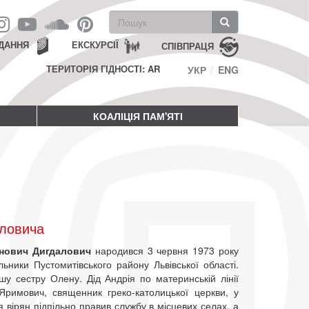
Пошукова
форма
Пошук
ДАННЯ
ЕКСКУРСІЇ
СПІВПРАЦЯ
ТЕРИТОРІЯ ГІДНОСТІ: AR
УКР
ENG
КОАЛІЦІЯ ПАМ'ЯТІ
аловича
анович Дигдалович
народився 3 червня 1973 року
льники Пустомитівського району Львівської області.
у сестру Олену. Дід Андрія по материнській лінії
Яримович, священник греко-католицької церкви, у
я вірян підпільно правив службу в місцевих селах, а