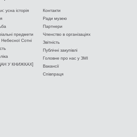
: усна історія
Контакти
ія
Ради музею
ьба
Партнери
іальні предмети
Членство в організаціях
 Небесної Сотні
Звітність
сть
Публічні закупівлі
ліка
Головне про нас у ЗМІ
АН У КНИЖКАХ]
Вакансії
Співпраця