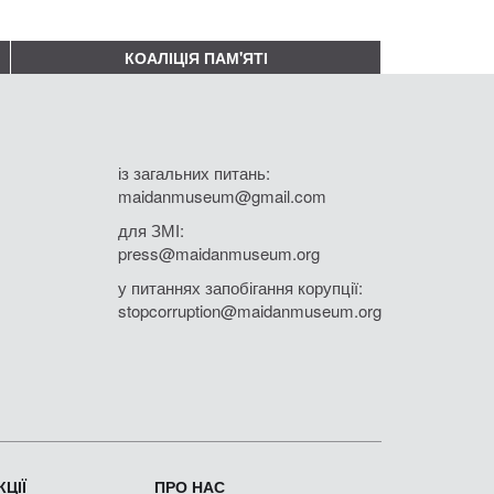
КОАЛІЦІЯ ПАМ'ЯТІ
із загальних питань:
maidanmuseum@gmail.com
для ЗМІ:
press@maidanmuseum.org
у питаннях запобігання корупції:
stopcorruption@maidanmuseum.org
ЦІЇ
ПРО НАС