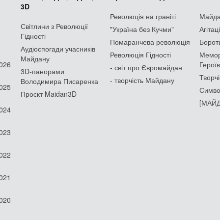
3D
Революція на граніті
Майдан
Світлини з Революції
"Україна без Кучми"
Агітац
Гідності
Помаранчева революція
Борот
Аудіоспогади учасників
Революція Гідності
Мемор
Майдану
2026
Героїв
- світ про Євромайдан
3D-панорами
Творчі
- творчість Майдану
Володимира Писаренка
2025
Симво
Проєкт Maidan3D
[МАЙД
2024
2023
2022
2021
2020