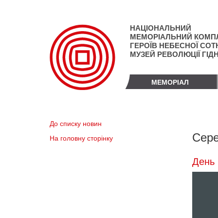
Перейти
до
основного
НАЦІОНАЛЬНИЙ
матеріалу
МЕМОРІАЛЬНИЙ КОМП
ГЕРОЇВ НЕБЕСНОЇ СОТН
МУЗЕЙ РЕВОЛЮЦІЇ ГІД
МЕМОРІАЛ
До списку новин
Сере
На головну сторінку
День 