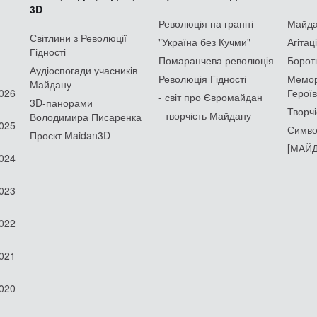
3D
Революція на граніті
Майдан
Світлини з Революції
"Україна без Кучми"
Агітац
Гідності
Помаранчева революція
Борот
Аудіоспогади учасників
Революція Гідності
Мемор
Майдану
2026
Героїв
- світ про Євромайдан
3D-панорами
Творчі
- творчість Майдану
Володимира Писаренка
2025
Симво
Проєкт Maidan3D
[МАЙД
2024
2023
2022
2021
2020