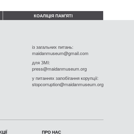
КОАЛІЦІЯ ПАМ'ЯТІ
із загальних питань:
maidanmuseum@gmail.com
для ЗМІ:
press@maidanmuseum.org
у питаннях запобігання корупції:
stopcorruption@maidanmuseum.org
ЦІЇ
ПРО НАС