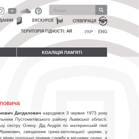
Пошукова
форма
Пошук
ДАННЯ
ЕКСКУРСІЇ
СПІВПРАЦЯ
ТЕРИТОРІЯ ГІДНОСТІ: AR
УКР
ENG
КОАЛІЦІЯ ПАМ'ЯТІ
аловича
анович Дигдалович
народився 3 червня 1973 року
льники Пустомитівського району Львівської області.
у сестру Олену. Дід Андрія по материнській лінії
Яримович, священник греко-католицької церкви, у
я вірян підпільно правив службу в місцевих селах, а