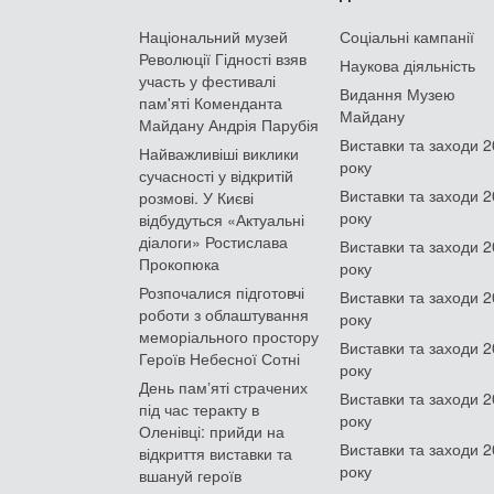
Національний музей
Соціальні кампанії
Революції Гідності взяв
Наукова діяльність
участь у фестивалі
Видання Музею
пам'яті Коменданта
Майдану
Майдану Андрія Парубія
Виставки та заходи 
Найважливіші виклики
року
сучасності у відкритій
Виставки та заходи 
розмові. У Києві
року
відбудуться «Актуальні
діалоги» Ростислава
Виставки та заходи 
Прокопюка
року
Розпочалися підготовчі
Виставки та заходи 
роботи з облаштування
року
меморіального простору
Виставки та заходи 
Героїв Небесної Сотні
року
День памʼяті страчених
Виставки та заходи 
під час теракту в
року
Оленівці: прийди на
Виставки та заходи 
відкриття виставки та
року
вшануй героїв