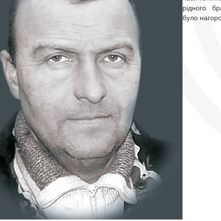
рідного бр
було нагор