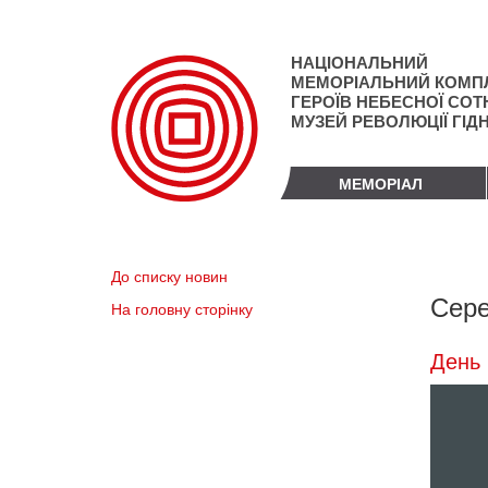
Перейти
до
основного
НАЦІОНАЛЬНИЙ
матеріалу
МЕМОРІАЛЬНИЙ КОМП
ГЕРОЇВ НЕБЕСНОЇ СОТН
МУЗЕЙ РЕВОЛЮЦІЇ ГІД
МЕМОРІАЛ
До списку новин
Сере
На головну сторінку
День 