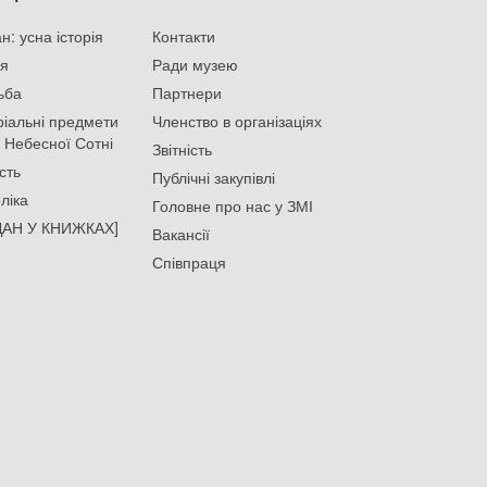
: усна історія
Контакти
ія
Ради музею
ьба
Партнери
іальні предмети
Членство в організаціях
 Небесної Сотні
Звітність
сть
Публічні закупівлі
ліка
Головне про нас у ЗМІ
АН У КНИЖКАХ]
Вакансії
Співпраця