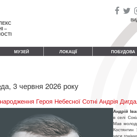
ВИ
ЛЕКС
І –
НОСТІ
МУЗЕЙ
ЛОКАЦІЇ
ПОБУДОВА
да, 3 червня 2026 року
народження Героя Небесної Сотні Андрія Дигд
Андрій Ів
в селі Сокі
Мав молодш
Костянтин 
часи гонінн