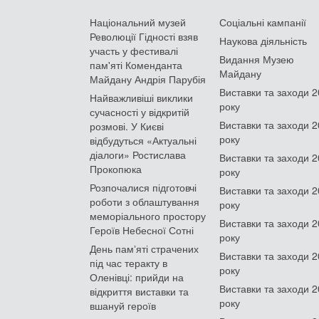
Національний музей
Соціальні кампанії
Революції Гідності взяв
Наукова діяльність
участь у фестивалі
Видання Музею
пам'яті Коменданта
Майдану
Майдану Андрія Парубія
Виставки та заходи 
Найважливіші виклики
року
сучасності у відкритій
Виставки та заходи 
розмові. У Києві
року
відбудуться «Актуальні
діалоги» Ростислава
Виставки та заходи 
Прокопюка
року
Розпочалися підготовчі
Виставки та заходи 
роботи з облаштування
року
меморіального простору
Виставки та заходи 
Героїв Небесної Сотні
року
День памʼяті страчених
Виставки та заходи 
під час теракту в
року
Оленівці: прийди на
Виставки та заходи 
відкриття виставки та
року
вшануй героїв