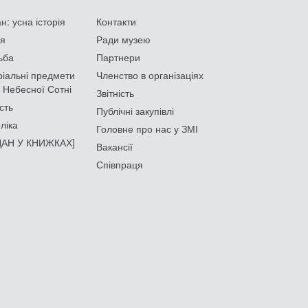
: усна історія
Контакти
ія
Ради музею
ьба
Партнери
іальні предмети
Членство в організаціях
 Небесної Сотні
Звітність
сть
Публічні закупівлі
ліка
Головне про нас у ЗМІ
АН У КНИЖКАХ]
Вакансії
Співпраця