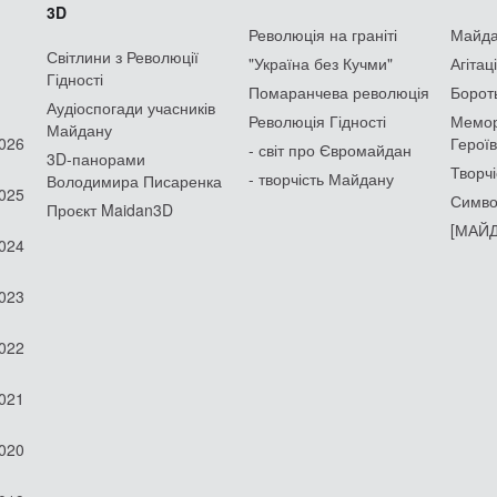
3D
Революція на граніті
Майдан
Світлини з Революції
"Україна без Кучми"
Агітац
Гідності
Помаранчева революція
Борот
Аудіоспогади учасників
Революція Гідності
Мемор
Майдану
2026
Героїв
- світ про Євромайдан
3D-панорами
Творчі
- творчість Майдану
Володимира Писаренка
2025
Симво
Проєкт Maidan3D
[МАЙД
2024
2023
2022
2021
2020