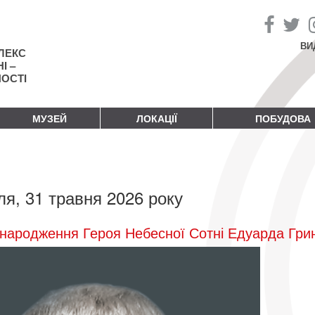
ВИ
ЛЕКС
І –
НОСТІ
МУЗЕЙ
ЛОКАЦІЇ
ПОБУДОВА
ля, 31 травня 2026 року
народження Героя Небесної Сотні Едуарда Гри