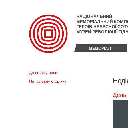
Перейти
до
основного
НАЦІОНАЛЬНИЙ
матеріалу
МЕМОРІАЛЬНИЙ КОМП
ГЕРОЇВ НЕБЕСНОЇ СОТН
МУЗЕЙ РЕВОЛЮЦІЇ ГІД
МЕМОРІАЛ
До списку новин
Неді
На головну сторінку
День 