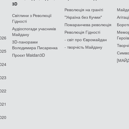
3D
Революція на граніті
Майдан
Світлини з Революції
"Україна без Кучми"
Агітац
Гідності
Помаранчева революція
Борот
Аудіоспогади учасників
Революція Гідності
Мемор
Майдану
2026
Героїв
- світ про Євромайдан
3D-панорами
Творчі
- творчість Майдану
Володимира Писаренка
2025
Симво
Проєкт Maidan3D
[МАЙД
2024
2023
2022
2021
2020