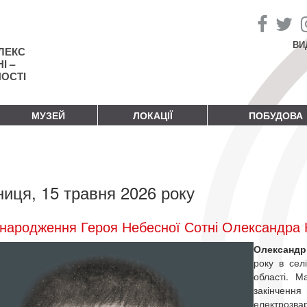
ВИ
ЛЕКС
І –
НОСТІ
МУЗЕЙ
ЛОКАЦІЇ
ПОБУДОВА
ниця, 15 травня 2026 року
народження Героя Небесної Сотні Олександра К
Олександр
року в сел
області. М
закінчен
електрозва