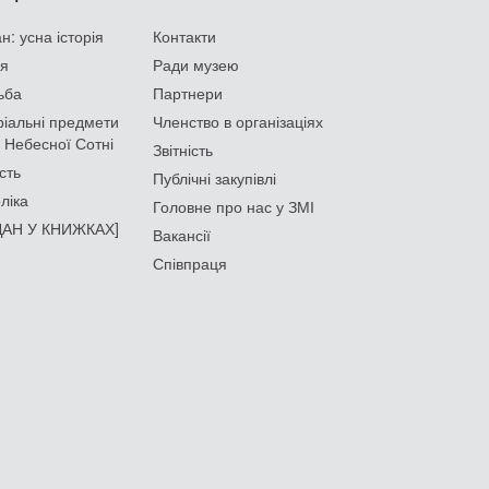
: усна історія
Контакти
ія
Ради музею
ьба
Партнери
іальні предмети
Членство в організаціях
 Небесної Сотні
Звітність
сть
Публічні закупівлі
ліка
Головне про нас у ЗМІ
АН У КНИЖКАХ]
Вакансії
Співпраця