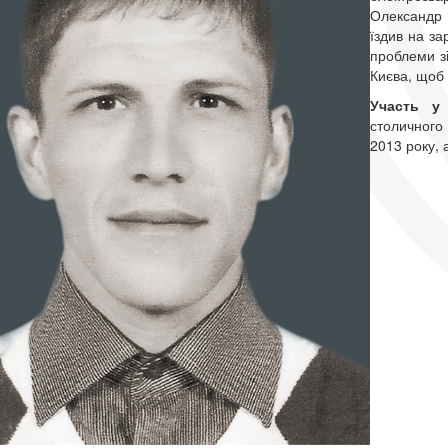
Олександр 
їздив на за
проблеми зі
Києва, щоб 
Участь у
столичного
2013 року, 