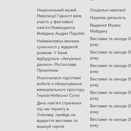
Національний музей
Соціальні кампанії
Революції Гідності взяв
Наукова діяльність
участь у фестивалі
Видання Музею
пам'яті Коменданта
Майдану
Майдану Андрія Парубія
Виставки та заходи 
Найважливіші виклики
року
сучасності у відкритій
Виставки та заходи 
розмові. У Києві
року
відбудуться «Актуальні
діалоги» Ростислава
Виставки та заходи 
Прокопюка
року
Розпочалися підготовчі
Виставки та заходи 
роботи з облаштування
року
меморіального простору
Виставки та заходи 
Героїв Небесної Сотні
року
День памʼяті страчених
Виставки та заходи 
під час теракту в
року
Оленівці: прийди на
Виставки та заходи 
відкриття виставки та
року
вшануй героїв