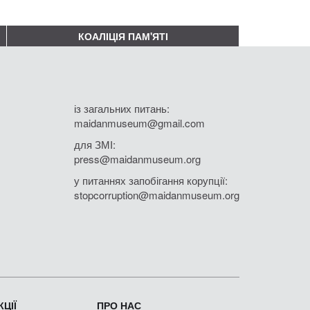
КОАЛІЦІЯ ПАМ'ЯТІ
із загальних питань:
maidanmuseum@gmail.com
для ЗМІ:
press@maidanmuseum.org
у питаннях запобігання корупції:
stopcorruption@maidanmuseum.org
ЦІЇ
ПРО НАС