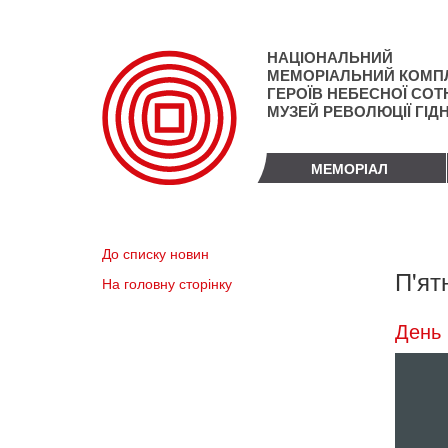
Перейти
до
основного
НАЦІОНАЛЬНИЙ
матеріалу
МЕМОРІАЛЬНИЙ КОМП
ГЕРОЇВ НЕБЕСНОЇ СОТН
МУЗЕЙ РЕВОЛЮЦІЇ ГІД
МЕМОРІАЛ
До списку новин
П'ят
На головну сторінку
День 