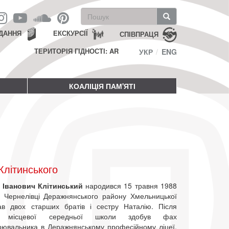
Пошукова
форма
Пошук
ДАННЯ
ЕКСКУРСІЇ
СПІВПРАЦЯ
ТЕРИТОРІЯ ГІДНОСТІ: AR
УКР
ENG
КОАЛІЦІЯ ПАМ'ЯТІ
літинського
 Іванович Клітинський
народився 15 травня 1988
і Чернелівці Деражнянського району Хмельницької
ав двох старших братів і сестру Наталію. Після
ня місцевої середньої школи здобув фах
рювальника в Деражнянському професійному ліцеї.